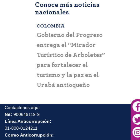
Conoce más noticias
nacionales
COLOMBIA
BOGOTÁ
,
C
a que la
Gobierno del Progreso
Fontur ale
su nueva
entrega el “Mirador
ciudadaní
a
Turístico de Arboletes”
posibles c
itación
para fortalecer el
y suplant
turismo y la paz en el
Urabá antioqueño
Contactenos aquí
Nit:
900649119-9
Línea Anticorrupción:
01-800-0124211
Correo Anticorrupción: