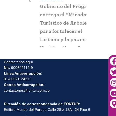
a que la
Gobierno del Progreso
Fontur ale
su nueva
entrega el “Mirador
ciudadaní
a
Turístico de Arboletes”
posibles c
itación
para fortalecer el
y suplant
turismo y la paz en el
Urabá antioqueño
Contactenos aquí
Nit:
900649119-9
Línea Anticorrupción:
01-800-0124211
Correo Anticorrupción:
contactenos@fontur.com.co
Dirección de correspondencia de FONTUR:
Edificio Museo del Parque Calle 28 # 13A - 24 Piso 6