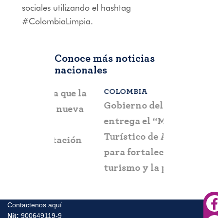
sociales utilizando el hashtag
#ColombiaLimpia.
Conoce más noticias
nacionales
COLOMBIA
BOGOTÁ
,
C
a que la
Gobierno del Progreso
Fontur ale
su nueva
entrega el “Mirador
ciudadaní
a
Turístico de Arboletes”
posibles c
itación
para fortalecer el
y suplant
turismo y la paz en el
Urabá antioqueño