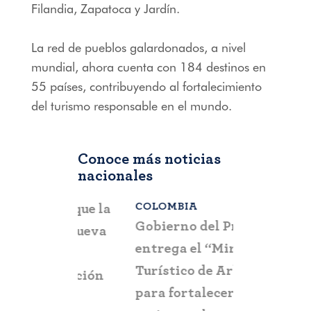
Filandia, Zapatoca y Jardín.
La red de pueblos galardonados, a nivel
mundial, ahora cuenta con 184 destinos en
55 países, contribuyendo al fortalecimiento
del turismo responsable en el mundo.
Conoce más noticias
nacionales
COLOMBIA
BOGOTÁ
,
C
a que la
Gobierno del Progreso
Fontur ale
su nueva
entrega el “Mirador
ciudadaní
a
Turístico de Arboletes”
posibles c
itación
para fortalecer el
y suplant