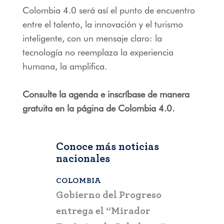
Colombia 4.0 será así el punto de encuentro
entre el talento, la innovación y el turismo
inteligente, con un mensaje claro: la
tecnología no reemplaza la experiencia
humana, la amplifica.
Consulte la agenda e inscríbase de manera
gratuita en la página de Colombia 4.0.
Conoce más noticias
nacionales
COLOMBIA
BOGOTÁ
,
C
a que la
Gobierno del Progreso
Fontur ale
su nueva
entrega el “Mirador
ciudadaní
a