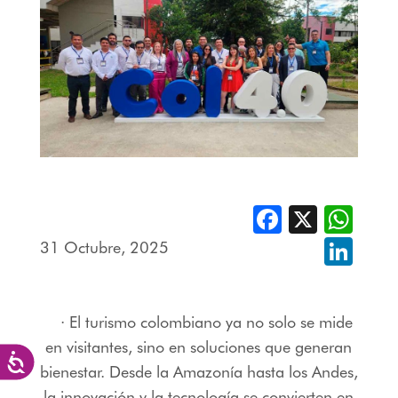
Facebook
X
Whats
31 Octubre, 2025
Linked
· El turismo colombiano ya no solo se mide
en visitantes, sino en soluciones que generan
Accesibilidad
bienestar. Desde la Amazonía hasta los Andes,
la innovación y la tecnología se convierten en