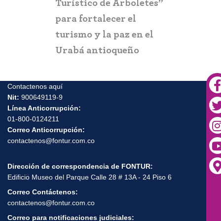
Turístico de Arboletes”
posibles c
itación
para fortalecer el
y suplant
turismo y la paz en el
Urabá antioqueño
Contactenos aquí
Nit:
900649119-9
Línea Anticorrupción:
01-800-0124211
Correo Anticorrupción:
contactenos@fontur.com.co
Dirección de correspondencia de FONTUR:
Edificio Museo del Parque Calle 28 # 13A - 24 Piso 6
Correo Contáctenos:
contactenos@fontur.com.co
Correo para notificaciones judiciales: