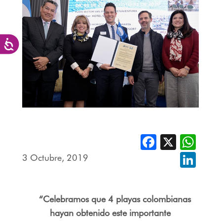
Accesibilidad
Facebook
X
Whats
3 Octubre, 2019
Linked
“Celebramos que 4 playas colombianas
hayan obtenido este importante