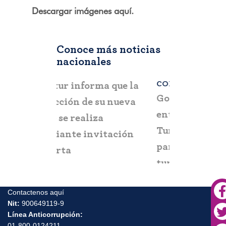
Descargar imágenes aquí.
Conoce más noticias
nacionales
COLOMBIA
BOGOTÁ
,
C
a que la
Gobierno del Progreso
Fontur ale
su nueva
entrega el “Mirador
ciudadaní
a
Turístico de Arboletes”
posibles c
itación
para fortalecer el
y suplant
turismo y la paz en el
Urabá antioqueño
Contactenos aquí