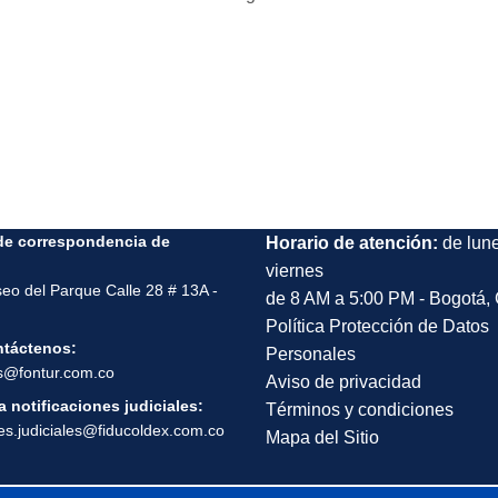
de correspondencia de
Horario de atención:
de lun
viernes
seo del Parque Calle 28 # 13A -
de 8 AM a 5:00 PM - Bogotá,
Política Protección de Datos
ntáctenos:
Personales
s@fontur.com.co
Aviso de privacidad
 notificaciones judiciales:
Términos y condiciones
nes.judiciales@fiducoldex.com.co
Mapa del Sitio