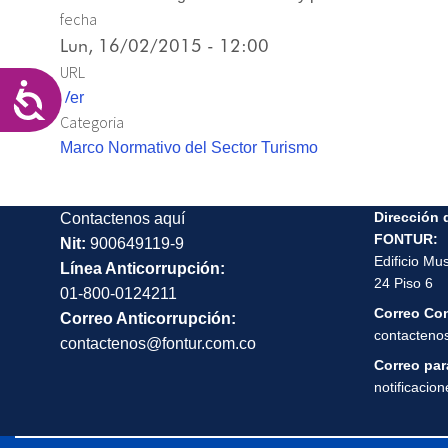
las
fecha
personas
Lun, 16/02/2015 - 12:00
con
URL
discapacidad
Accesibilidad
Ver
visual
Categoria
que
Marco Normativo del Sector Turismo
están
usando
un
Dirección 
Contactenos aquí
lector
FONTUR:
Nit:
900649119-9
Edificio Mu
de
Línea Anticorrupción:
24 Piso 6
pantalla;
01-800-0124211
Correo Co
Presione
Correo Anticorrupción:
contacteno
Control-
contactenos@fontur.com.co
F10
Correo para
notificacio
para
abrir
un