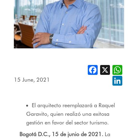
Facebook
X
Whats
15 June, 2021
Linked
El arquitecto reemplazará a Raquel
Garavito, quien
realizó
una exitosa
gestión en favor del sector turismo.
Bogotá D.C., 15 de junio de 2021.
La