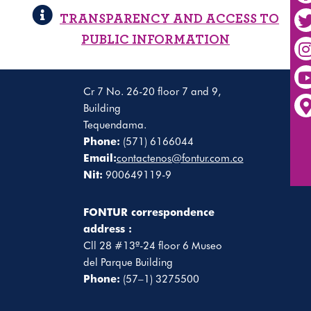
TRANSPARENCY AND ACCESS TO
PUBLIC INFORMATION
Cr 7 No. 26-20 floor 7 and 9,
Building
Tequendama.
Phone:
(571) 6166044
Email:
contactenos@fontur.com.co
Nit:
900649119-9
FONTUR correspondence
address :
Cll 28 #13ª-24 floor 6 Museo
del Parque Building
Phone:
(57–1) 3275500