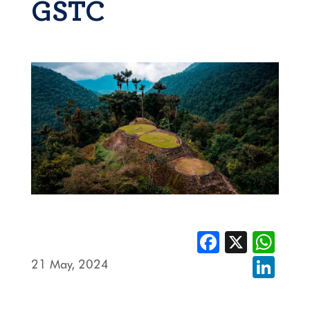
GSTC
Facebook
X
Whats
21 May, 2024
Linked