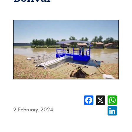
Facebook
X
Whats
2 February, 2024
Linked