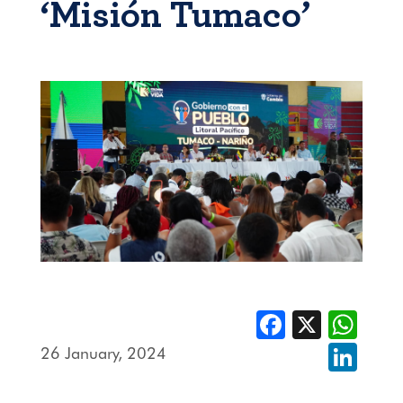
‘Misión Tumaco’
Facebook
X
Whats
26 January, 2024
Linked