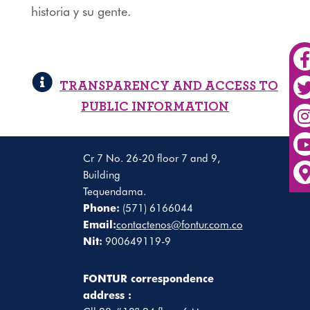
historia y su gente.
TRANSPARENCY AND ACCESS TO
PUBLIC INFORMATION
Cr 7 No. 26-20 floor 7 and 9,
Building
Tequendama.
Phone:
(571) 6166044
Email:
contactenos@fontur.com.co
Nit:
900649119-9
FONTUR correspondence
address :