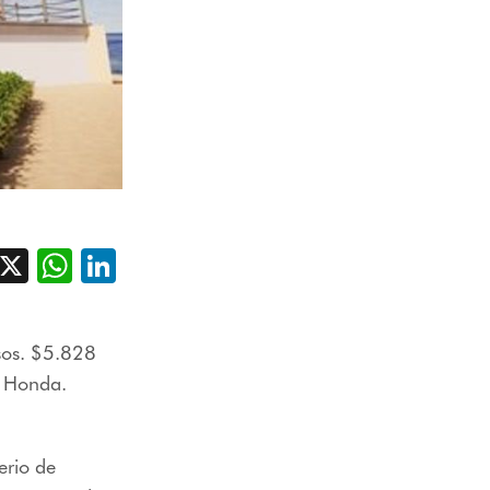
acebook
X
WhatsApp
LinkedIn
sos. $5.828
y Honda.
rio de