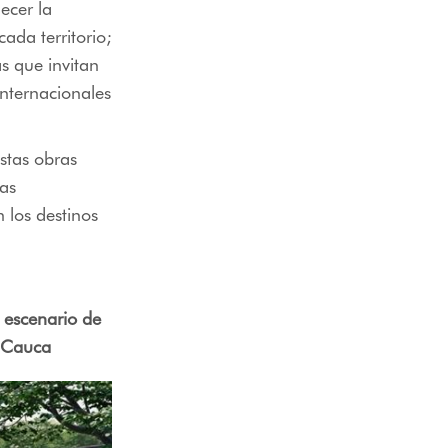
ecer la
ada territorio;
s que invitan
 internacionales
estas obras
jas
n los destinos
 escenario de
, Cauca