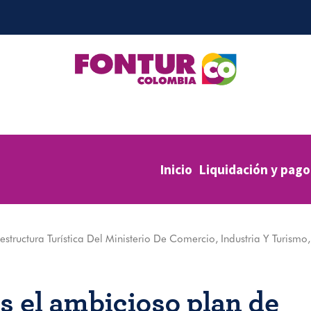
Inicio
Liquidación y pago
estructura Turística Del Ministerio De Comercio, Industria Y Turism
s el ambicioso plan de