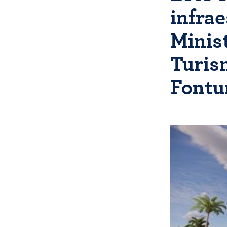
infrae
Minis
Turis
Fontu