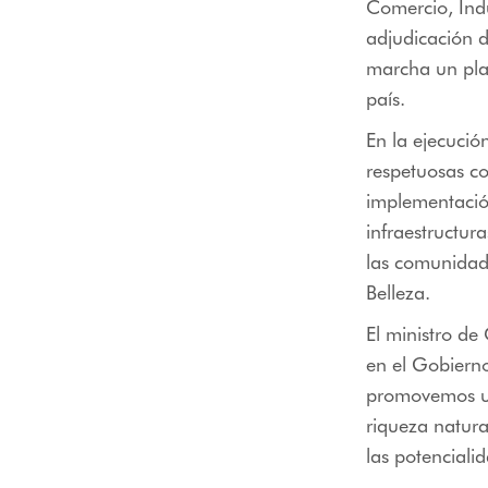
Comercio, Indu
adjudicación de
marcha un plan
país.
En la ejecució
respetuosas co
implementación
infraestructur
las comunidade
Belleza.
El ministro d
en el Gobiern
promovemos un 
riqueza natural
las potenciali