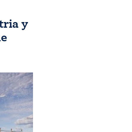
tria y
de