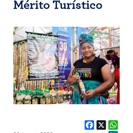
Mérito Turístico
Facebook
X
Whats