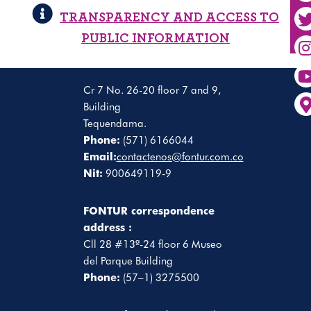
TRANSPARENCY AND ACCESS TO
PUBLIC INFORMATION
Cr 7 No. 26-20 floor 7 and 9,
Building
Tequendama.
Phone:
(571) 6166044
Email:
contactenos@fontur.com.co
Nit:
900649119-9
FONTUR correspondence
address :
Cll 28 #13ª-24 floor 6 Museo
del Parque Building
Phone:
(57–1) 3275500