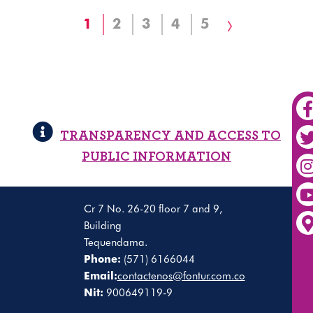
Current
1
Page
2
Page
3
Page
4
Page
5
Next
page
page
TRANSPARENCY AND ACCESS TO
PUBLIC INFORMATION
Cr 7 No. 26-20 floor 7 and 9,
Building
Tequendama.
Phone:
(571) 6166044
Email:
contactenos@fontur.com.co
Nit:
900649119-9