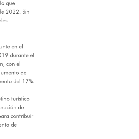
lo que
de 2022. Sin
les
unte en el
2019 durante el
n, con el
aumento del
mento del 17%.
ino turístico
eración de
para contribuir
enta de