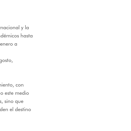
nacional y la
ndémicos hasta
 enero a
gosto,
miento, con
do este medio
s, sino que
den el destino