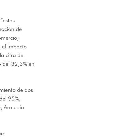
“estos
moción de
omercio,
 el impacto
a cifra de
to del 32,3% en
imiento de dos
 del 95%,
), Armenia
ue