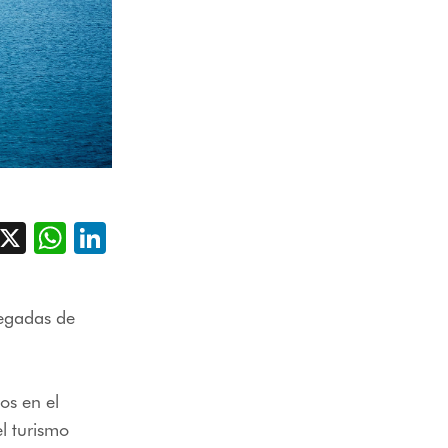
acebook
X
WhatsApp
LinkedIn
llegadas de
os en el
l turismo