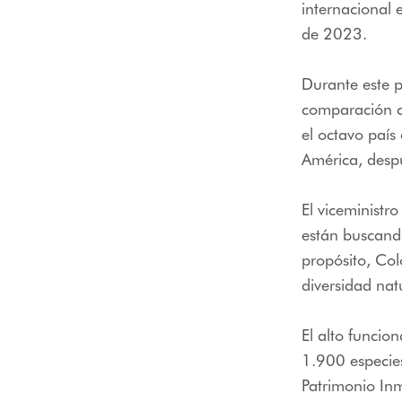
internacional 
de 2023.
Durante este p
comparación c
el octavo país
América, despu
El viceministr
están buscando
propósito, Col
diversidad natu
El alto funcio
1.900 especies
Patrimonio Inm