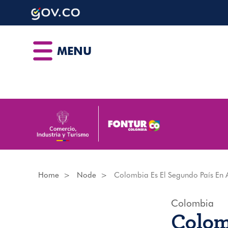
Skip
to
main
content
MENU
Home
Node
Colombia Es El Segundo País En A
Colombia
Colom