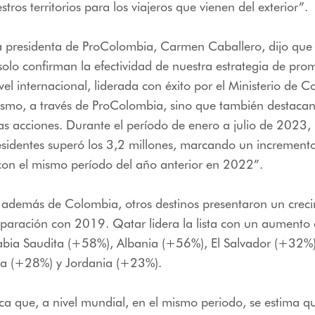
tros territorios para los viajeros que vienen del exterior”.
la presidenta de ProColombia, Carmen Caballero, dijo que 
solo confirman la efectividad de nuestra estrategia de pro
el internacional, liderada con éxito por el Ministerio de C
rismo, a través de ProColombia, sino que también destacan
tas acciones. Durante el período de enero a julio de 2023, l
residentes superó los 3,2 millones, marcando un incremen
on el mismo período del año anterior en 2022”.
, además de Colombia, otros destinos presentaron un crec
mparación con 2019. Qatar lidera la lista con un aumento
abia Saudita (+58%), Albania (+56%), El Salvador (+32%
ía (+28%) y Jordania (+23%).
ica que, a nivel mundial, en el mismo periodo, se estima q