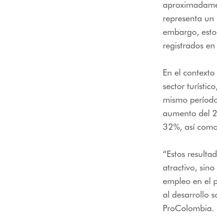
aproximadament
representa un
embargo, estos
registrados e
En el contexto
sector turísti
mismo período.
aumento del 2
32%, así como
“Estos resulta
atractivo, sin
empleo en el p
al desarrollo 
ProColombia.