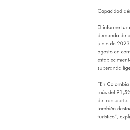
Capacidad aér
El informe tam
demanda de pa
junio de 2023.
agosto en comp
establecimient
superando lig
“En Colombia e
más del 91,5% 
de transporte.
también destac
turístico”, exp