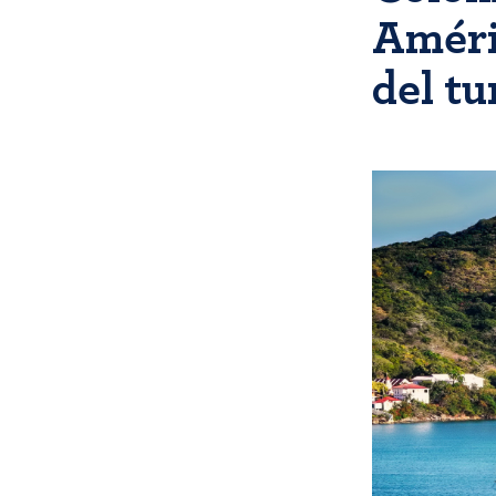
Améri
del t