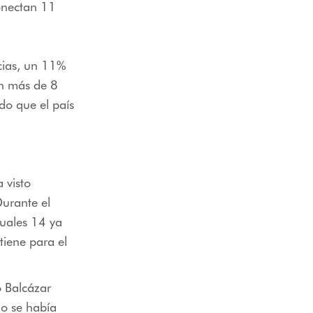
onectan 11
cias, un 11%
on más de 8
do que el país
 visto
Durante el
cuales 14 ya
tiene para el
o Balcázar
no se había