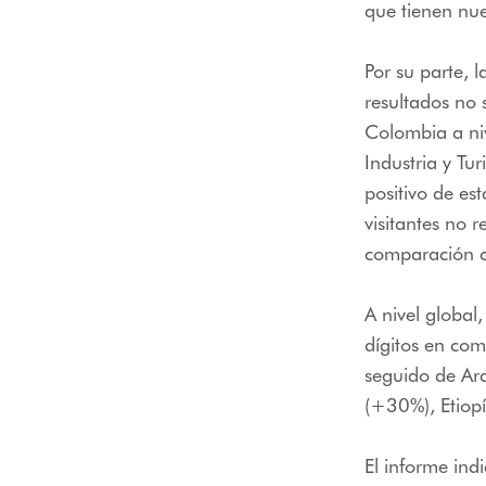
que tienen nues
Por su parte, 
resultados no 
Colombia a niv
Industria y Tu
positivo de es
visitantes no 
comparación c
A nivel global
dígitos en co
seguido de Ar
(+30%), Etiop
El informe ind